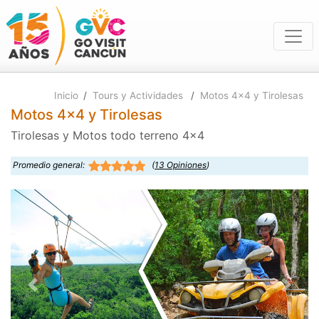
Inicio
/
Tours y Actividades
/
Motos 4x4 y Tirolesas
Motos 4x4 y Tirolesas
Tirolesas y Motos todo terreno 4x4
Promedio general:
(
13
Opiniones
)