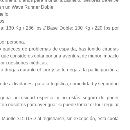
Runners, 8 años para montar a camello. Menores de entre
 en un Wave Runner Doble.
mello
os.
 130 Kg / 286 lbs // Base Doble: 100 Kg / 220 lbs por
por persona.
a o padeces de problemas de espalda, has tenido cirugías
que consideres optar por una aventura de menor impacto
por cuestiones médicas.
 o drogas durante el tour y se le negará la participación a
 de actividades, para la logística, comodidad y seguridad
lguna necesidad especial y no estás seguro de poder
on nosotros para averiguar si puede tomar el tour regular
 Muelle $15 USD al registrarse, sin excepción, esta cuota