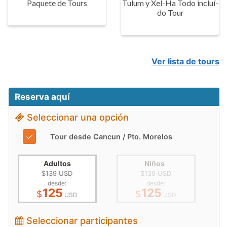
Paquete de Tours
Tulum y Xel-Ha Todo incluí­
do Tour
Ver lista de tours
Reserva aquí
Seleccionar una opción
✓
Tour desde Cancun / Pto. Morelos
Adultos
Niños
$
139 USD
$
139 USD
desde:
desde:
125
125
$
$
USD
USD
Seleccionar participantes