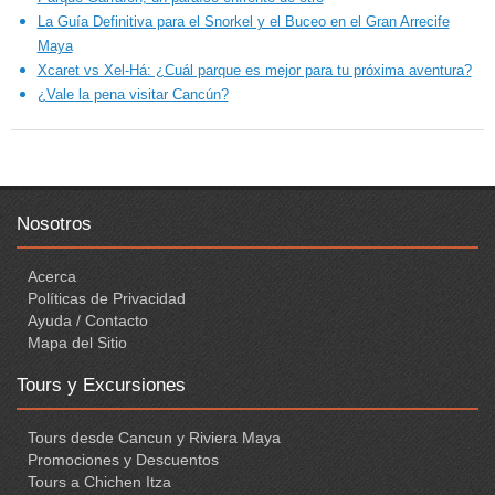
La Guía Definitiva para el Snorkel y el Buceo en el Gran Arrecife
Maya
Xcaret vs Xel-Há: ¿Cuál parque es mejor para tu próxima aventura?
¿Vale la pena visitar Cancún?
Nosotros
Acerca
Políticas de Privacidad
Ayuda / Contacto
Mapa del Sitio
Tours y Excursiones
Tours desde Cancun y Riviera Maya
Promociones y Descuentos
Tours a Chichen Itza