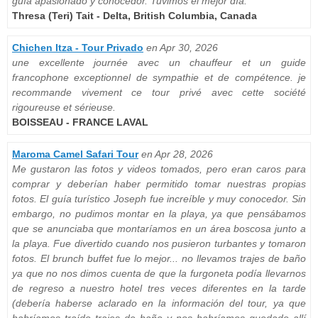
guía apasionado y conocedor. Tuvimos el mejor día.
Thresa (Teri) Tait - Delta, British Columbia, Canada
Chichen Itza - Tour Privado
en Apr 30, 2026
une excellente journée avec un chauffeur et un guide
francophone exceptionnel de sympathie et de compétence. je
recommande vivement ce tour privé avec cette société
rigoureuse et sérieuse.
BOISSEAU - FRANCE LAVAL
Maroma Camel Safari Tour
en Apr 28, 2026
Me gustaron las fotos y videos tomados, pero eran caros para
comprar y deberían haber permitido tomar nuestras propias
fotos. El guía turístico Joseph fue increíble y muy conocedor. Sin
embargo, no pudimos montar en la playa, ya que pensábamos
que se anunciaba que montaríamos en un área boscosa junto a
la playa. Fue divertido cuando nos pusieron turbantes y tomaron
fotos. El brunch buffet fue lo mejor... no llevamos trajes de baño
ya que no nos dimos cuenta de que la furgoneta podía llevarnos
de regreso a nuestro hotel tres veces diferentes en la tarde
(debería haberse aclarado en la información del tour, ya que
habríamos traído trajes de baño y nos habríamos quedado allí