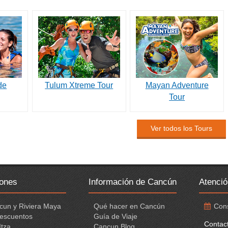
de
Tulum Xtreme Tour
Mayan Adventure
Tour
Ver todos los Tours
iones
Información de Cancún
Atenció
cun y Riviera Maya
Qué hacer en Cancún
Cons
escuentos
Guía de Viaje
Contac
Itza
Cancun Blog