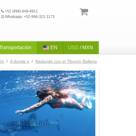
+52 (998) 849-4911
Whatsapp: +52-998-321-1173
Transportación
EN
USD
/ MXN
ión
/
A donde ir
/
Nadando con el Tiburón Ballena