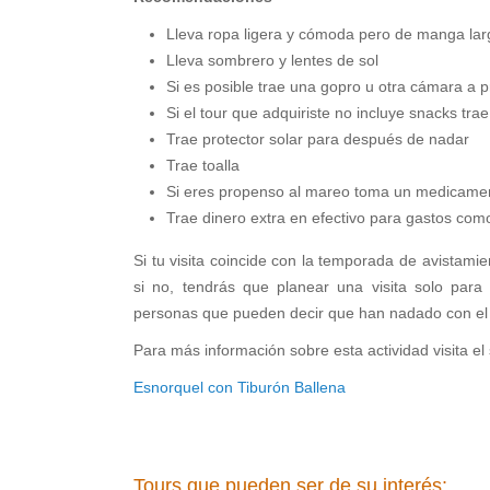
Lleva ropa ligera y cómoda pero de manga larg
Lleva sombrero y lentes de sol
Si es posible trae una gopro u otra cámara a 
Si el tour que adquiriste no incluye snacks tra
Trae protector solar para después de nadar
Trae toalla
Si eres propenso al mareo toma un medicament
Trae dinero extra en efectivo para gastos com
Si tu visita coincide con la temporada de avistami
si no, tendrás que planear una visita solo para 
personas que pueden decir que han nadado con el
Para más información sobre esta actividad visita el 
Esnorquel con Tiburón Ballena
Tours que pueden ser de su interés: