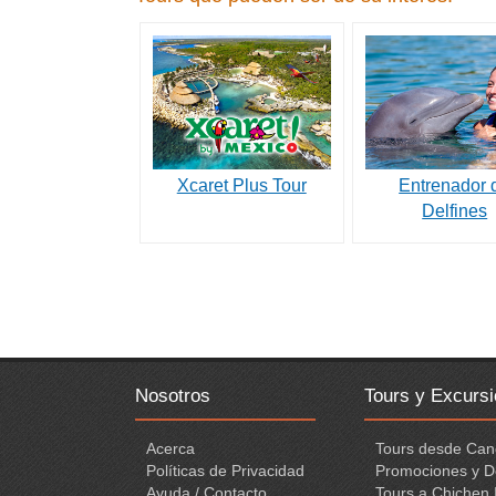
Xcaret Plus Tour
Entrenador 
Delfines
Nosotros
Tours y Excurs
Acerca
Tours desde Can
Políticas de Privacidad
Promociones y D
Ayuda / Contacto
Tours a Chichen 