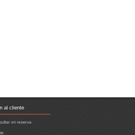
n al cliente
ultar mi reserva
to: