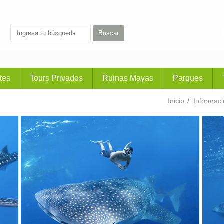
tes
Tours Privados
Ruinas Mayas
Parques
Inicio
/
Informac