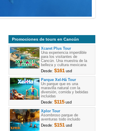
Promociones de tours en Cancún
Xcaret Plus Tour
Una experiencia imperdible
para los visitantes de
Cancún. Una muestra de la
belleza y cultura mexicana
$161
Desde:
usd
Parque Xel-Há Tour
Un parque que es una
maravilla natural con la
diversión, comida y bebidas
incluidas
$115
Desde:
usd
Xplor Tour
Asombroso parque de
aventuras todo incluido
$151
Desde:
usd