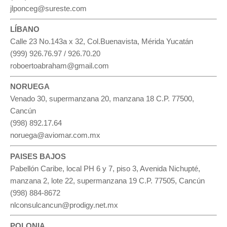
jlponceg@sureste.com
LÍBANO
Calle 23 No.143a x 32, Col.Buenavista, Mérida Yucatán
(999) 926.76.97 / 926.70.20
roboertoabraham@gmail.com
NORUEGA
Venado 30, supermanzana 20, manzana 18 C.P. 77500,
Cancún
(998) 892.17.64
noruega@aviomar.com.mx
PAISES BAJOS
Pabellón Caribe, local PH 6 y 7, piso 3, Avenida Nichupté,
manzana 2, lote 22, supermanzana 19 C.P. 77505, Cancún
(998) 884-8672
nlconsulcancun@prodigy.net.mx
POLONIA