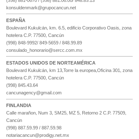
(998) 881-0670 / (998) 881.06.00/ 848.89.13
konsuldenmark@grupocancun.net
ESPAÑA
Boulevard Kukulcán, km. 6.5, edificio Corporativo Oasis, zona
hotelera C.P. 77500, Cancún
(998) 848-9992/ 849-5659 / 848.99.89
consulado_honorario@sercc.com.mx
ESTADOS UNIDOS DE NORTEAMÉRICA
Boulevard Kukulcán, km 13,Torre la europea,Oficina 301, zona
hotelera C.P. 77500, Cancún
(998) 845.43.64
cancunagency@gmail.com
FINLANDIA
Calle marañon, Num 3, SM25, MZ 5, Retorno 2 C.P. 77509,
Cancún
(998) 887.59.99 / 887.59.98
notariacancun@prodigy.net.mx