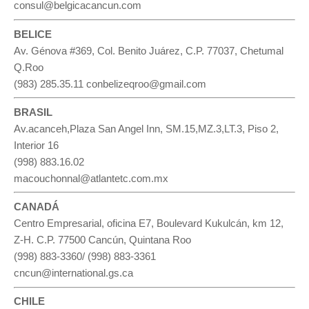
consul@belgicacancun.com
BELICE
Av. Génova #369, Col. Benito Juárez, C.P. 77037, Chetumal
Q.Roo
(983) 285.35.11 conbelizeqroo@gmail.com
BRASIL
Av.acanceh,Plaza San Angel Inn, SM.15,MZ.3,LT.3, Piso 2,
Interior 16
(998) 883.16.02
macouchonnal@atlantetc.com.mx
CANADÁ
Centro Empresarial, oficina E7, Boulevard Kukulcán, km 12,
Z-H. C.P. 77500 Cancún, Quintana Roo
(998) 883-3360/ (998) 883-3361
cncun@international.gs.ca
CHILE