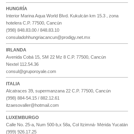
HUNGRÍA
Interior Marina Aqua World Blvd. Kukulcán km 15.3 , zona
hotelera C.P. 77500, Cancún
(998) 848.83.00 / 848.83.10
consuladohhungriacancun@prodigy.net.mx
IRLANDA
Avenida Cobá 15, SM 22 Mz 8 C.P. 77500, Cancún
Nextel 112.54.36
consul@gruporoyale.com
ITALIA
Alcatraces 39, supermanzana 22 C.P. 77500, Cancún
(998) 884-54.15 / 882.12.61
itzaesovaller@hotmail.com
LUXEMBURGO
Calle No. 25-a, Num 500-b,x 58a, Col Itzimná- Mérida Yucatán
(999) 926.17.25