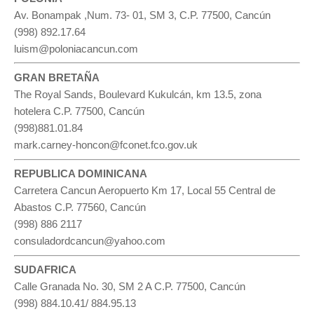
Av. Bonampak ,Num. 73- 01, SM 3, C.P. 77500, Cancún
(998) 892.17.64
luism@poloniacancun.com
GRAN BRETAÑA
The Royal Sands, Boulevard Kukulcán, km 13.5, zona
hotelera C.P. 77500, Cancún
(998)881.01.84
mark.carney-honcon@fconet.fco.gov.uk
REPUBLICA DOMINICANA
Carretera Cancun Aeropuerto Km 17, Local 55 Central de
Abastos C.P. 77560, Cancún
(998) 886 2117
consuladordcancun@yahoo.com
SUDAFRICA
Calle Granada No. 30, SM 2 A C.P. 77500, Cancún
(998) 884.10.41/ 884.95.13