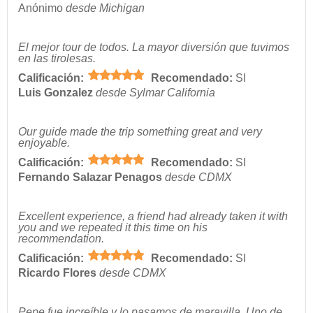
Anónimo
desde Michigan
El mejor tour de todos. La mayor diversión que tuvimos
en las tirolesas.
Calificación:
Recomendado:
SI
Luis Gonzalez
desde Sylmar California
Our guide made the trip something great and very
enjoyable.
Calificación:
Recomendado:
SI
Fernando Salazar Penagos
desde CDMX
Excellent experience, a friend had already taken it with
you and we repeated it this time on his
recommendation.
Calificación:
Recomendado:
SI
Ricardo Flores
desde CDMX
Pepe fue increíble y lo pasamos de maravilla. Uno de