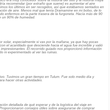
tico era muy conocedor sobre la historia del sitio y la historia maya
dría recomendar (por extraño que suene) es aumentar el aire
uimos los últimos en ser recogidos, así que estábamos sentados en
ulación de aire. Menos mal que tenía Dramamine en mi bolso, de lo
o enfermos en la parte trasera de la furgoneta. Hacía más de 90
te un 90% de humedad.
or solar, especialmente si vas por la mañana, ya que hay pocas
on el acantilado que desciende hacia el agua fue increíble y valió
n impresionantes. El recorrido guiado nos proporcionó información
o ni experimentado al ver las ruinas.
tivo. Tuvimos un gran tiempo en Tulum. Fue solo medio día y
ra hacer otras actividades.
ción detallada de qué esperar y de la logística del viaje en
Proporcionaron consejos útiles sobre asegurarse de comprar