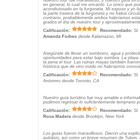
Nuestro tour fue maravilloso, y nuestro guía turís
en general, lo cual me encantó. Lo único que po
acondicionado en la furgoneta. Mi esposo y yo f
la parte trasera de la furgoneta y no había circ
contrario, probablemente ambos habríamos estad
grados el día de nuestro tour y aproximadamen
Calificación:
Recomendado:
SI
Amanda Forbes
desde Kalamazoo, MI
Asegúrate de llevar un sombrero, agua y protect
oportunidades para estar bajo sombra. La playa c
la pena el tour. Las ruinas mayas también fuero
histórica que de otro modo no habríamos conocid
Calificación:
Recomendado:
SI
Anónimo
desde Toronto, CA
Nuestro guía turístico fue muy amable e informa
pudimos regresar lo suficientemente temprano pa
Calificación:
Recomendado:
SI
Rosa Madera
desde Brooklyn, New York
Los guías fueron maravillosos. Dieron una explica
autobús, así como un breve resumen de Tulum. 