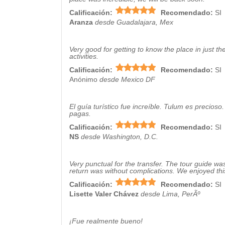
Calificación:
Recomendado:
SI
Aranza
desde Guadalajara, Mex
Very good for getting to know the place in just th
activities.
Calificación:
Recomendado:
SI
Anónimo
desde Mexico DF
El guía turístico fue increíble. Tulum es precioso
pagas.
Calificación:
Recomendado:
SI
NS
desde Washington, D.C.
Very punctual for the transfer. The tour guide w
return was without complications. We enjoyed this
Calificación:
Recomendado:
SI
Lisette Valer Chávez
desde Lima, PerÃº
¡Fue realmente bueno!