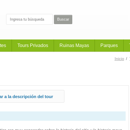
tes
Tours Privados
Ruinas Mayas
Parques
Inicio
/
r a la descripción del tour