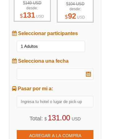
$
149 USD
$
104 USD
desde:
desde:
131
92
$
$
USD
USD
Seleccionar participantes
Selecciona una fecha
Pasar por mi a:
131.00
Total:
$
USD