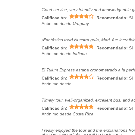
Good service, very friendly and knowledgeable g
Calificación:
Recomendado:
SI
Anónimo
desde Uruguay
¡Fantástico tour! Nuestra guía, Mari, fue increíb
Calificación:
Recomendado:
SI
Anónimo
desde Indiana
El Tulum Express estaba cronometrado a la perf
Calificación:
Recomendado:
SI
Anónimo
desde
Timely tour, well-organized, excellent bus, and ad
Calificación:
Recomendado:
SI
Anónimo
desde Costa Rica
I really enjoyed the tour and the explanations fr
place was incredible; we will be back soon.