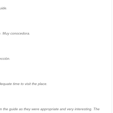
uide.
le. Muy conocedora.
ección.
equate time to visit the place.
om the guide as they were appropriate and very interesting. The