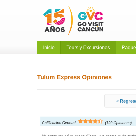
Inicio
Tours y Excursiones
Paque
Tulum Express Opiniones
« Regresa
Calificacion General:
(
193
Opiniones)