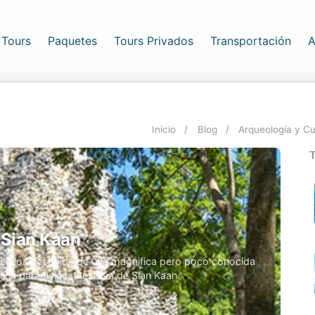
rrent)
Tours
Paquetes
Tours Privados
Transportación
A
Inicio
Blog
Arqueología y C
 Sian Kaan
cen los vestigios de una magnifica pero poco conocida
 a la paradisiaca Reserva de Sian Kaan