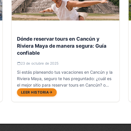
Dónde reservar tours en Cancún y
Riviera Maya de manera segura: Guía
confiable
23 de octubre de 2025
Si estás planeando tus vacaciones en Cancún y la
Riviera Maya, seguro te has preguntado: ¿cuál es
el mejor sitio para reservar tours en Cancún? o
¿dónde puedo confiar para planear mis
LEER HISTORIA
experiencias sin complicaciones?