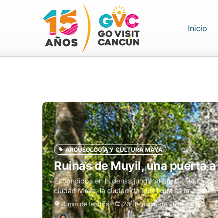
(cu
Inicio
ARQUEOLOGÍA Y CULTURA MAYA
Ruinas de Muyil, una puerta a
Escondidos en la densa jungla al Sur de Tulum ya
ciudad Maya, la ciudad de Muyil que es la entrada
3 min de lectura
|
23 de mayo de 2019