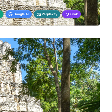
T
Google AI
Perplexity
Grok